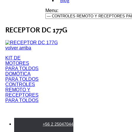
Blog
Menu:
RECEPTOR DC 177G
volver arriba
KIT DE
MOTORES
PARA TOLDOS
DOMÓTICA
PARA TOLDOS
CONTROLES
REMOTO Y
RECEPTORES
PARA TOLDOS
+56 2 25047044