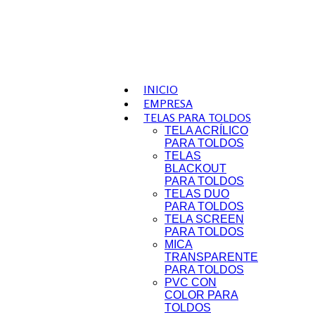
INICIO
EMPRESA
TELAS PARA TOLDOS
TELA ACRÍLICO
PARA TOLDOS
TELAS
BLACKOUT
PARA TOLDOS
TELAS DUO
PARA TOLDOS
TELA SCREEN
PARA TOLDOS
MICA
TRANSPARENTE
PARA TOLDOS
PVC CON
COLOR PARA
TOLDOS