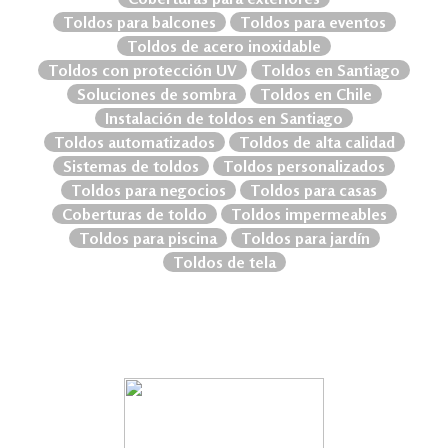
Toldos para balcones
Toldos para eventos
Toldos de acero inoxidable
Toldos con protección UV
Toldos en Santiago
Soluciones de sombra
Toldos en Chile
Instalación de toldos en Santiago
Toldos automatizados
Toldos de alta calidad
Sistemas de toldos
Toldos personalizados
Toldos para negocios
Toldos para casas
Coberturas de toldo
Toldos impermeables
Toldos para piscina
Toldos para jardín
Toldos de tela