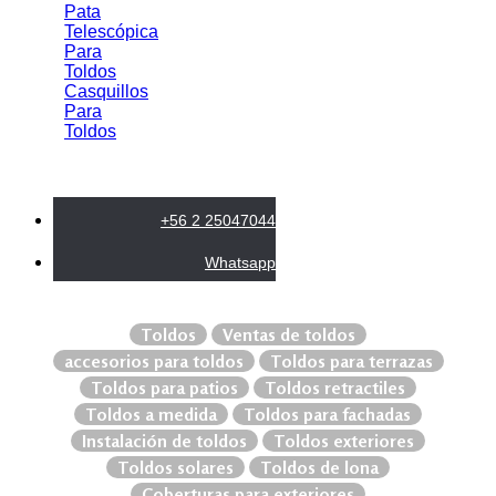
Pata
Telescópica
Para
Toldos
Casquillos
Para
Toldos
+56 2 25047044
Whatsapp
Toldos
Ventas de toldos
accesorios para toldos
Toldos para terrazas
Toldos para patios
Toldos retractiles
Toldos a medida
Toldos para fachadas
Instalación de toldos
Toldos exteriores
Toldos solares
Toldos de lona
Coberturas para exteriores