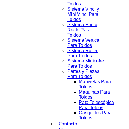
Toldos
Sistema Vinci y
Mini Vinci Para
Toldos
Sistema Punto
Recto Para
Toldos
Sistema Vertical
Para Toldos
Sistema Roller
Para Toldos
Sistema Minicofre
Para Toldos
Partes y Piezas
Para Toldos
Manivelas Para
Toldos
Máquinas Para
Toldos
Pata Telescópica
Para Toldos
Casquillos Para
Toldos
Contacto