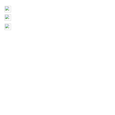
+562 2504 7044
contacto@toldossegovia.cl
Av. departamental 1543, la florida, región
metropolitana, Chile
WWW.SEGOVIA.CL
UBICACIÓN