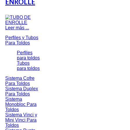
ENROLLE
Leer más ...
Perfiles y Tubos
Para Toldos
Perfiles
para toldos
Tubos
para toldos
Sistema Cofre
Para Toldos
Sistema Duplex
Para Toldos
Sistema
Monobloc Para
Toldos
Sistema Vinci y
Mini Vinci Para
Toldos