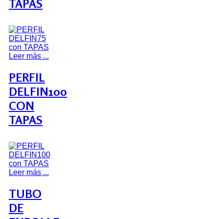
TAPAS
Leer más ...
PERFIL
DELFIN100
CON
TAPAS
Leer más ...
TUBO
DE