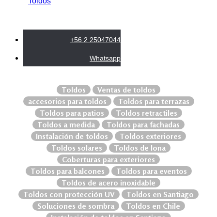
Toldos
+56 2 25047044
Whatsapp
Toldos
Ventas de toldos
accesorios para toldos
Toldos para terrazas
Toldos para patios
Toldos retractiles
Toldos a medida
Toldos para fachadas
Instalación de toldos
Toldos exteriores
Toldos solares
Toldos de lona
Coberturas para exteriores
Toldos para balcones
Toldos para eventos
Toldos de acero inoxidable
Toldos con protección UV
Toldos en Santiago
Soluciones de sombra
Toldos en Chile