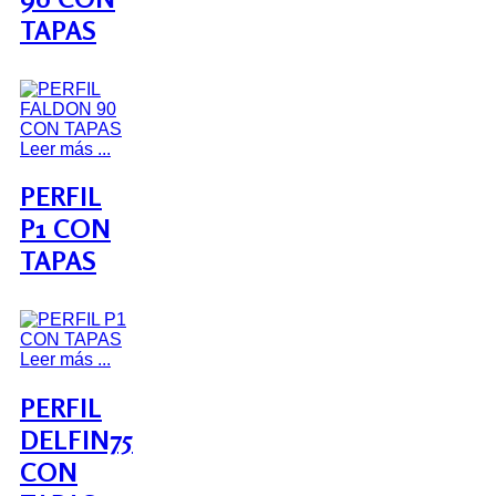
TAPAS
Leer más ...
PERFIL
P1 CON
TAPAS
Leer más ...
PERFIL
DELFIN75
CON