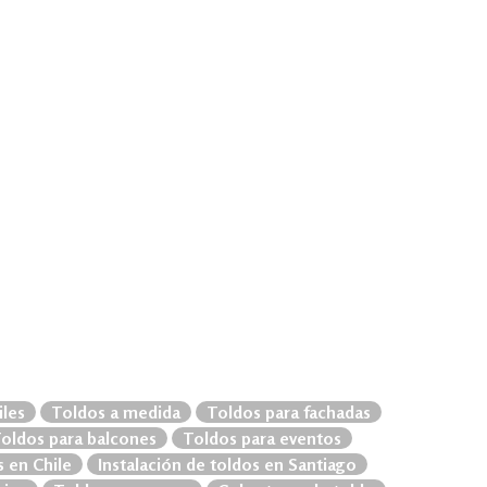
iles
Toldos a medida
Toldos para fachadas
oldos para balcones
Toldos para eventos
 en Chile
Instalación de toldos en Santiago