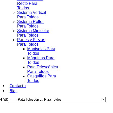
Recto Para
Toldos
Sistema Vertical
Para Toldos
Sistema Roller
Para Toldos
Sistema Minicofre
Para Toldos
Partes y Piezas
Para Toldos
Manivelas Para
Toldos
Máquinas Para
Toldos
Pata Telescópica
Para Toldos
Casquillos Para
Toldos
Contacto
Blog
enu: