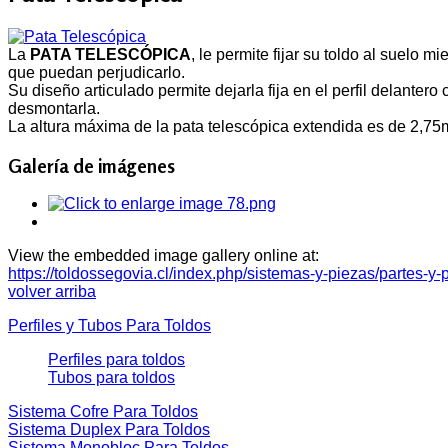
La
PATA TELESCÓPICA
, le permite fijar su toldo al suelo 
que puedan perjudicarlo.
Su diseño articulado permite dejarla fija en el perfil delanter
desmontarla.
La altura máxima de la pata telescópica extendida es de 2,75
Galería de imágenes
View the embedded image gallery online at:
https://toldossegovia.cl/index.php/sistemas-y-piezas/partes-
volver arriba
Perfiles y Tubos Para Toldos
Perfiles para toldos
Tubos para toldos
Sistema Cofre Para Toldos
Sistema Duplex Para Toldos
Sistema Monobloc Para Toldos