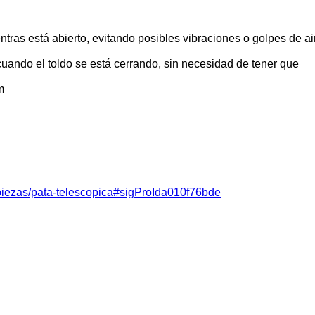
mientras está abierto, evitando posibles vibraciones o golpes de ai
o cuando el toldo se está cerrando, sin necesidad de tener que
m
y-piezas/pata-telescopica#sigProIda010f76bde