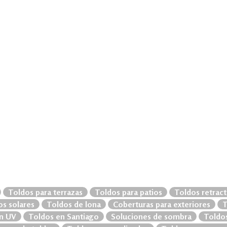
Toldos para terrazas
Toldos para patios
Toldos retract
s solares
Toldos de lona
Coberturas para exteriores
T
n UV
Toldos en Santiago
Soluciones de sombra
Toldos