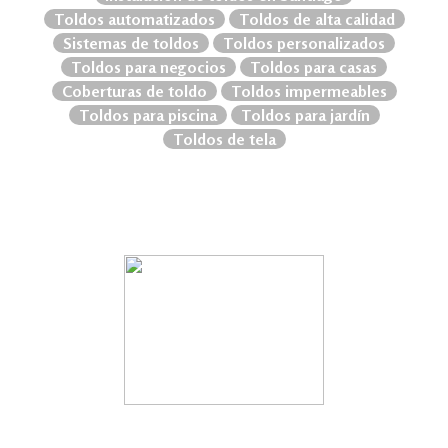
Toldos automatizados
Toldos de alta calidad
Sistemas de toldos
Toldos personalizados
Toldos para negocios
Toldos para casas
Coberturas de toldo
Toldos impermeables
Toldos para piscina
Toldos para jardín
Toldos de tela
2020 SEGOVIA Y COMPAÑIA LIMITADA