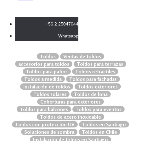
+56 2 25047044
Whatsapp
Toldos
Ventas de toldos
accesorios para toldos
Toldos para terrazas
Toldos para patios
Toldos retractiles
Toldos a medida
Toldos para fachadas
Instalación de toldos
Toldos exteriores
Toldos solares
Toldos de lona
Coberturas para exteriores
Toldos para balcones
Toldos para eventos
Toldos de acero inoxidable
Toldos con protección UV
Toldos en Santiago
Soluciones de sombra
Toldos en Chile
Instalación de toldos en Santiago