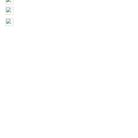
+562 2504 7044
contacto@toldossegovia.cl
Av. departamental 1543, la florida, región
metropolitana, Chile
WWW.SEGOVIA.CL
UBICACIÓN