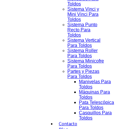
Toldos
Sistema Vinci y
Mini Vinci Para
Toldos
Sistema Punto
Recto Para
Toldos
Sistema Vertical
Para Toldos
Sistema Roller
Para Toldos
Sistema Minicofre
Para Toldos
Partes y Piezas
Para Toldos
Manivelas Para
Toldos
Máquinas Para
Toldos
Pata Telescópica
Para Toldos
Casquillos Para
Toldos
Contacto