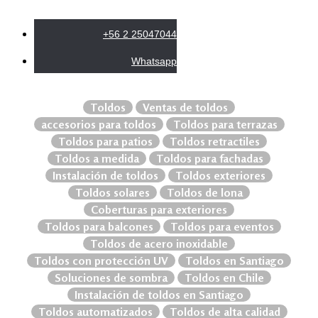
+56 2 25047044
Whatsapp
Toldos
Ventas de toldos
accesorios para toldos
Toldos para terrazas
Toldos para patios
Toldos retractiles
Toldos a medida
Toldos para fachadas
Instalación de toldos
Toldos exteriores
Toldos solares
Toldos de lona
Coberturas para exteriores
Toldos para balcones
Toldos para eventos
Toldos de acero inoxidable
Toldos con protección UV
Toldos en Santiago
Soluciones de sombra
Toldos en Chile
Instalación de toldos en Santiago
Toldos automatizados
Toldos de alta calidad