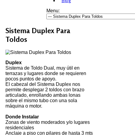
Blog
Menu:
Sistema Duplex Para
Toldos
Duplex
Sistema de Toldo Dual, muy útil en
terrazas y lugares donde se requieren
pocos puntos de apoyo.
El cabezal del Sistema Duplex nos
permite desplegar 2 toldos con brazo
articulado, enrollando ambas lonas
sobre el mismo tubo con una sola
máquina o motor.
Donde Instalar
Zonas de viento moderados y/o lugares
residenciales
Anclaje a piso con pilares de hasta 3 mts