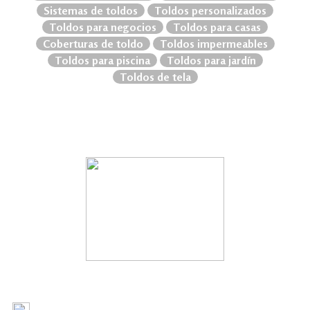
Sistemas de toldos
Toldos personalizados
Toldos para negocios
Toldos para casas
Coberturas de toldo
Toldos impermeables
Toldos para piscina
Toldos para jardín
Toldos de tela
2020 SEGOVIA Y COMPAÑIA LIMITADA