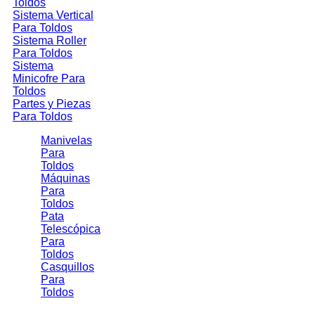
Toldos
Sistema Vertical
Para Toldos
Sistema Roller
Para Toldos
Sistema
Minicofre Para
Toldos
Partes y Piezas
Para Toldos
Manivelas
Para
Toldos
Máquinas
Para
Toldos
Pata
Telescópica
Para
Toldos
Casquillos
Para
Toldos