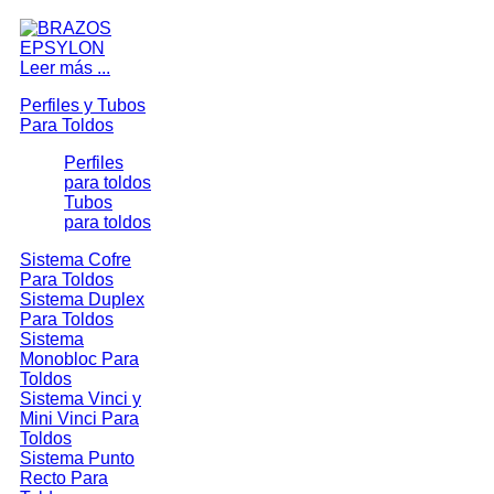
Leer más ...
Perfiles y Tubos
Para Toldos
Perfiles
para toldos
Tubos
para toldos
Sistema Cofre
Para Toldos
Sistema Duplex
Para Toldos
Sistema
Monobloc Para
Toldos
Sistema Vinci y
Mini Vinci Para
Toldos
Sistema Punto
Recto Para