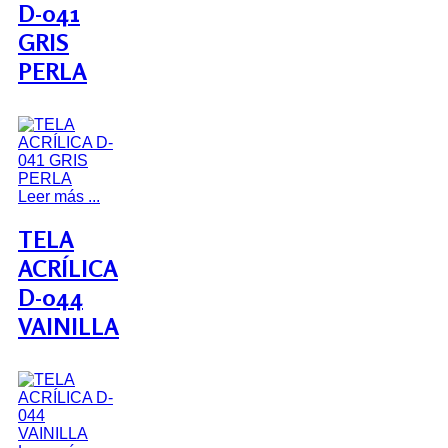
D-041
GRIS
PERLA
Leer más ...
TELA
ACRÍLICA
D-044
VAINILLA