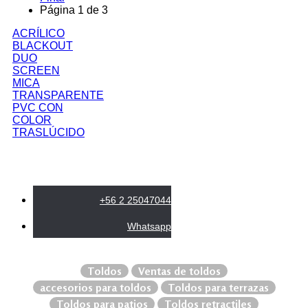
Página 1 de 3
ACRÍLICO
BLACKOUT
DUO
SCREEN
MICA
TRANSPARENTE
PVC CON
COLOR
TRASLÚCIDO
+56 2 25047044
Whatsapp
Toldos
Ventas de toldos
accesorios para toldos
Toldos para terrazas
Toldos para patios
Toldos retractiles