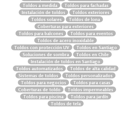
Toldos a medida
Toldos para fachadas
Instalación de toldos
Toldos exteriores
Toldos solares
Toldos de lona
Coberturas para exteriores
Toldos para balcones
Toldos para eventos
Toldos de acero inoxidable
Toldos con protección UV
Toldos en Santiago
Soluciones de sombra
Toldos en Chile
Instalación de toldos en Santiago
Toldos automatizados
Toldos de alta calidad
Sistemas de toldos
Toldos personalizados
Toldos para negocios
Toldos para casas
Coberturas de toldo
Toldos impermeables
Toldos para piscina
Toldos para jardín
Toldos de tela