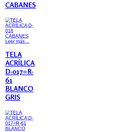
CABANES
Leer más ...
TELA
ACRÍLICA
D-017=R-
61
BLANCO
GRIS