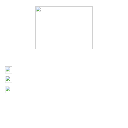
2020 SEGOVIA Y COMPAÑIA LIMITADA
+562 2504 7044
contacto@toldossegovia.cl
Av. departamental 1543, la florida, región
metropolitana, Chile
WWW.SEGOVIA.CL
UBICACIÓN