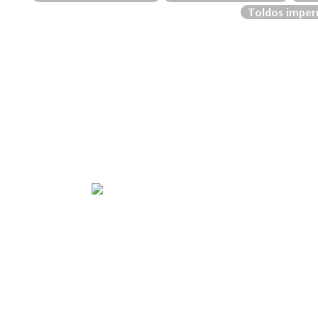
Toldos imper
2020 SEGOVIA Y COMPAÑIA LIMITADA