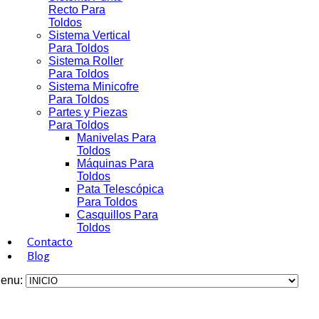
Recto Para
Toldos
Sistema Vertical
Para Toldos
Sistema Roller
Para Toldos
Sistema Minicofre
Para Toldos
Partes y Piezas
Para Toldos
Manivelas Para
Toldos
Máquinas Para
Toldos
Pata Telescópica
Para Toldos
Casquillos Para
Toldos
Contacto
Blog
enu: