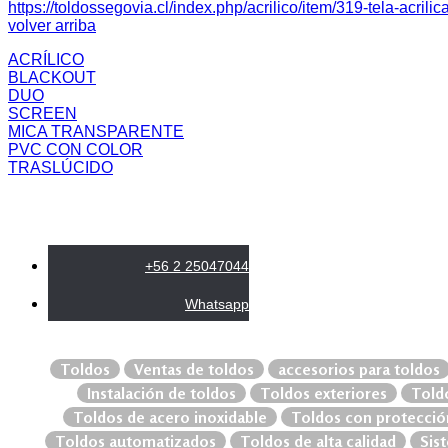
https://toldossegovia.cl/index.php/acrilico/item/319-tela-acri
volver arriba
ACRÍLICO
BLACKOUT
DUO
SCREEN
MICA TRANSPARENTE
PVC CON COLOR
TRASLÚCIDO
+56 2 25047044
Whatsapp
Toldos
Ventas de toldos
accesorios para toldos
Instalación de toldos
Toldos exteriores
Toldo
Toldos de acero inoxidable
Toldos con protecció
Toldos automatizados
Toldos de alta calidad
Sis