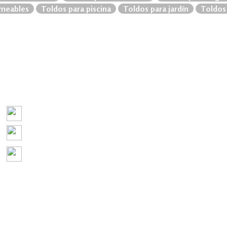
meables
Toldos para piscina
Toldos para jardín
Toldos 
+562 2504 7044
contacto@toldossegovia.cl
Av. departamental 1543, la florida, región
metropolitana, Chile
WWW.SEGOVIA.CL