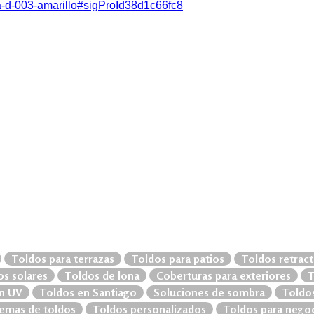
lica-d-003-amarillo#sigProId38d1c66fc8
Toldos para terrazas
Toldos para patios
Toldos retract
s solares
Toldos de lona
Coberturas para exteriores
T
n UV
Toldos en Santiago
Soluciones de sombra
Toldos
temas de toldos
Toldos personalizados
Toldos para nego