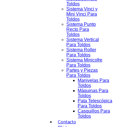
Toldos
Sistema Vinci y
Mini Vinci Para
Toldos
Sistema Punto
Recto Para
Toldos
Sistema Vertical
Para Toldos
Sistema Roller
Para Toldos
Sistema Minicofre
Para Toldos
Partes y Piezas
Para Toldos
Manivelas Para
Toldos
Máquinas Para
Toldos
Pata Telescópica
Para Toldos
Casquillos Para
Toldos
Contacto