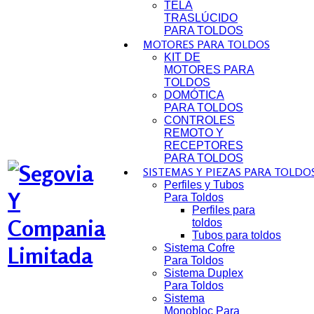
TELA
TRASLÚCIDO
PARA TOLDOS
MOTORES PARA TOLDOS
KIT DE
MOTORES PARA
TOLDOS
DOMÓTICA
PARA TOLDOS
CONTROLES
REMOTO Y
RECEPTORES
PARA TOLDOS
SISTEMAS Y PIEZAS PARA TOLDO
Perfiles y Tubos
Para Toldos
Perfiles para
toldos
Tubos para toldos
Sistema Cofre
Para Toldos
Sistema Duplex
Para Toldos
Sistema
Monobloc Para