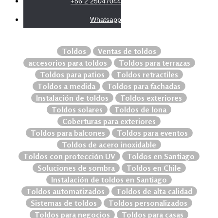
+56 2 25047044
Whatsapp
Toldos
Ventas de toldos
accesorios para toldos
Toldos para terrazas
Toldos para patios
Toldos retractiles
Toldos a medida
Toldos para fachadas
Instalación de toldos
Toldos exteriores
Toldos solares
Toldos de lona
Coberturas para exteriores
Toldos para balcones
Toldos para eventos
Toldos de acero inoxidable
Toldos con protección UV
Toldos en Santiago
Soluciones de sombra
Toldos en Chile
Instalación de toldos en Santiago
Toldos automatizados
Toldos de alta calidad
Sistemas de toldos
Toldos personalizados
Toldos para negocios
Toldos para casas