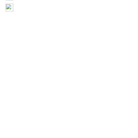
Av. departamental 1543, la florida, región
metropolitana, Chile
WWW.SEGOVIA.CL
UBICACIÓN