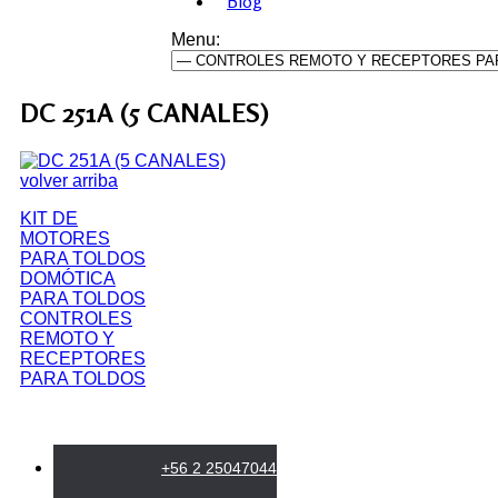
Blog
Menu:
DC 251A (5 CANALES)
volver arriba
KIT DE
MOTORES
PARA TOLDOS
DOMÓTICA
PARA TOLDOS
CONTROLES
REMOTO Y
RECEPTORES
PARA TOLDOS
+56 2 25047044