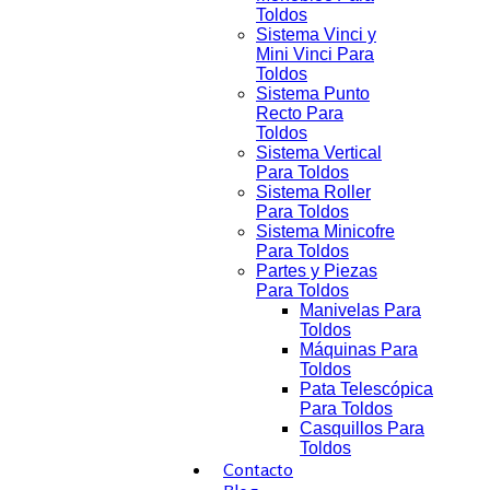
Toldos
Sistema Vinci y
Mini Vinci Para
Toldos
Sistema Punto
Recto Para
Toldos
Sistema Vertical
Para Toldos
Sistema Roller
Para Toldos
Sistema Minicofre
Para Toldos
Partes y Piezas
Para Toldos
Manivelas Para
Toldos
Máquinas Para
Toldos
Pata Telescópica
Para Toldos
Casquillos Para
Toldos
Contacto