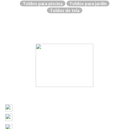
Toldos para piscina
Toldos para jardín
Toldos de tela
2020 SEGOVIA Y COMPAÑIA LIMITADA
+562 2504 7044
contacto@toldossegovia.cl
Av. departamental 1543, la florida, región