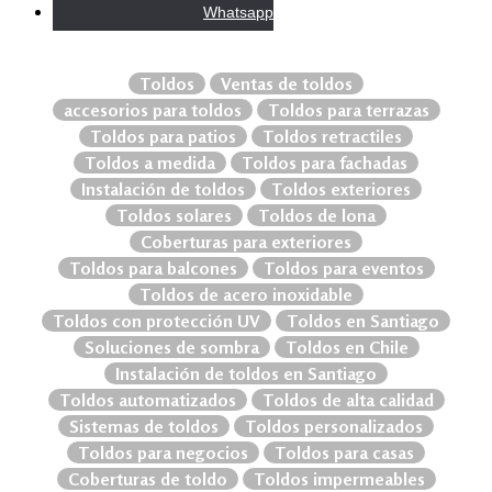
Whatsapp
Toldos
Ventas de toldos
accesorios para toldos
Toldos para terrazas
Toldos para patios
Toldos retractiles
Toldos a medida
Toldos para fachadas
Instalación de toldos
Toldos exteriores
Toldos solares
Toldos de lona
Coberturas para exteriores
Toldos para balcones
Toldos para eventos
Toldos de acero inoxidable
Toldos con protección UV
Toldos en Santiago
Soluciones de sombra
Toldos en Chile
Instalación de toldos en Santiago
Toldos automatizados
Toldos de alta calidad
Sistemas de toldos
Toldos personalizados
Toldos para negocios
Toldos para casas
Coberturas de toldo
Toldos impermeables