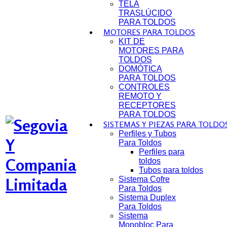
TELA
TRASLÚCIDO
PARA TOLDOS
MOTORES PARA TOLDOS
KIT DE
MOTORES PARA
TOLDOS
DOMÓTICA
PARA TOLDOS
CONTROLES
REMOTO Y
RECEPTORES
PARA TOLDOS
SISTEMAS Y PIEZAS PARA TOLDO
Perfiles y Tubos
Para Toldos
Perfiles para
toldos
Tubos para toldos
Sistema Cofre
Para Toldos
Sistema Duplex
Para Toldos
Sistema
Monobloc Para