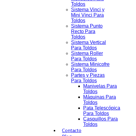
Toldos
Sistema Vinci y
Mini Vinci Para
Toldos
Sistema Punto
Recto Para
Toldos
Sistema Vertical
Para Toldos
Sistema Roller
Para Toldos
Sistema Minicofre
Para Toldos
Partes y Piezas
Para Toldos
Manivelas Para
Toldos
Máquinas Para
Toldos
Pata Telescópica
Para Toldos
Casquillos Para
Toldos
Contacto