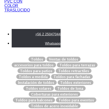
PVC CON
COLOR
TRASLÚCIDO
+56 2 25047044
Whatsapp
Toldos
Ventas de toldos
accesorios para toldos
Toldos para terrazas
Toldos para patios
Toldos retractiles
Toldos a medida
Toldos para fachadas
Instalación de toldos
Toldos exteriores
Toldos solares
Toldos de lona
Coberturas para exteriores
Toldos para balcones
Toldos para eventos
Toldos de acero inoxidable