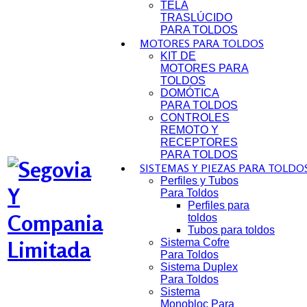
TELA
TRASLÚCIDO
PARA TOLDOS
MOTORES PARA TOLDOS
KIT DE
MOTORES PARA
TOLDOS
DOMÓTICA
PARA TOLDOS
CONTROLES
REMOTO Y
RECEPTORES
PARA TOLDOS
SISTEMAS Y PIEZAS PARA TOLDO
Perfiles y Tubos
Para Toldos
Perfiles para
toldos
Tubos para toldos
Sistema Cofre
Para Toldos
Sistema Duplex
Para Toldos
Sistema
Monobloc Para