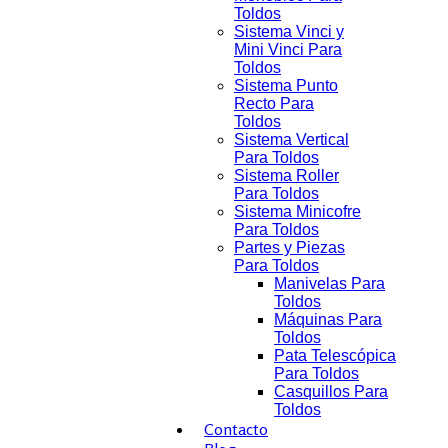
Toldos
Sistema Vinci y
Mini Vinci Para
Toldos
Sistema Punto
Recto Para
Toldos
Sistema Vertical
Para Toldos
Sistema Roller
Para Toldos
Sistema Minicofre
Para Toldos
Partes y Piezas
Para Toldos
Manivelas Para
Toldos
Máquinas Para
Toldos
Pata Telescópica
Para Toldos
Casquillos Para
Toldos
Contacto