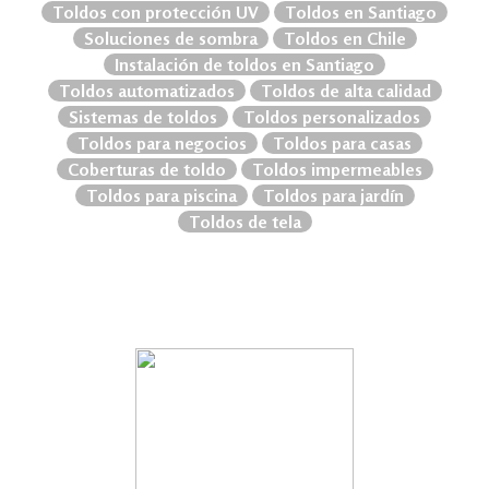
Toldos con protección UV
Toldos en Santiago
Soluciones de sombra
Toldos en Chile
Instalación de toldos en Santiago
Toldos automatizados
Toldos de alta calidad
Sistemas de toldos
Toldos personalizados
Toldos para negocios
Toldos para casas
Coberturas de toldo
Toldos impermeables
Toldos para piscina
Toldos para jardín
Toldos de tela