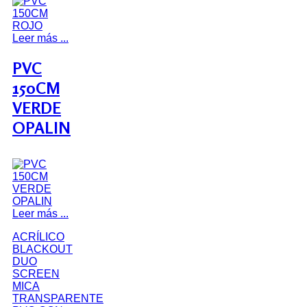
Leer más ...
PVC
150CM
VERDE
OPALIN
Leer más ...
ACRÍLICO
BLACKOUT
DUO
SCREEN
MICA
TRANSPARENTE