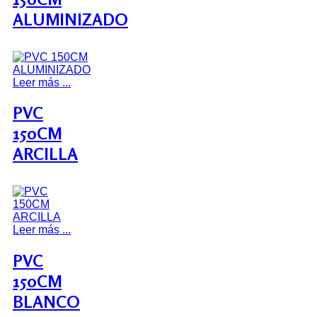
ALUMINIZADO
Leer más ...
PVC
150CM
ARCILLA
Leer más ...
PVC
150CM
BLANCO